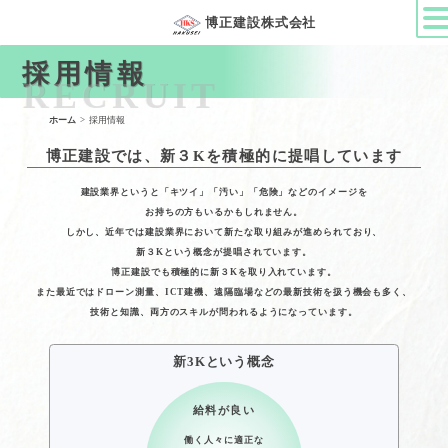
博正建設株式会社
採用情報
ホーム
採用情報
博正建設では、新３Kを積極的に提唱しています
建設業界というと「キツイ」「汚い」「危険」などのイメージを
お持ちの方もいるかもしれません。
しかし、近年では建設業界において新たな取り組みが進められており、
新３Kという概念が提唱されています。
博正建設でも積極的に新３Kを取り入れています。
また最近ではドローン測量、ICT建機、遠隔臨場などの最新技術を扱う機会も多く、
技術と知識、両方のスキルが問われるようになっています。
新3Kという概念
給料が良い
働く人々に適正な