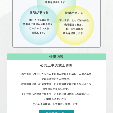
報酬を提供します。
休暇が取れる
希望が持てる
働く人々に適正な
若い世代にとって魅力的な
労働者に適切な休暇を与え、
職場環境を整え、
ワークバランスを
楽しみや成長の
実現します。
機会を提供します。
仕事内容
公共工事の施工管理
県や市から受注した公共工事の施工計画を作成し、工期と工事
計画に基づいた工程管理、
設計図書に従った品質管理、および労働災害が起きないよう安
全管理などを行います。
また役所への申請手続きや、ときには周辺住民への説明といっ
た業務も必要となり、
それらを管理者として幅広く担当します。